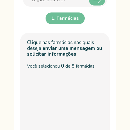
1
. Farmácias
1
E
Clique nas farmácias nas quais
deseja
enviar uma mensagem ou
solicitar informações
0
Você selecionou
de
5
farmácias