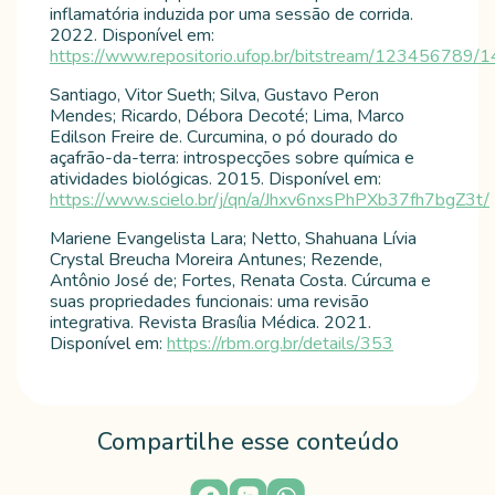
inflamatória induzida por uma sessão de corrida.
2022. Disponível em:
https://www.repositorio.ufop.br/bitstream/123456789/
Santiago, Vitor Sueth; Silva, Gustavo Peron
Mendes; Ricardo, Débora Decoté; Lima, Marco
Edilson Freire de. Curcumina, o pó dourado do
açafrão-da-terra: introspecções sobre química e
atividades biológicas. 2015. Disponível em:
https://www.scielo.br/j/qn/a/Jhxv6nxsPhPXb37fh7bgZ3t/
Mariene Evangelista Lara; Netto, Shahuana Lívia
Crystal Breucha Moreira Antunes; Rezende,
Antônio José de; Fortes, Renata Costa. Cúrcuma e
suas propriedades funcionais: uma revisão
integrativa. Revista Brasília Médica. 2021.
Disponível em:
https://rbm.org.br/details/353
Compartilhe esse conteúdo