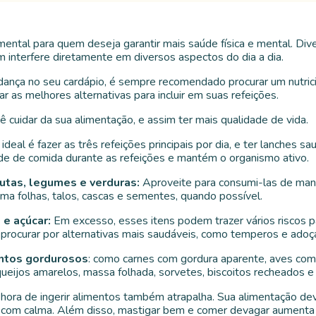
mental para quem deseja garantir mais saúde física e mental. Di
interfere diretamente em diversos aspectos do dia a dia.
ança no seu cardápio, é sempre recomendado procurar um nutricion
car as melhores alternativas para incluir em suas refeições.
ê cuidar da sua alimentação, e assim ter mais qualidade de vida.
o ideal é fazer as três refeições principais por dia, e ter lanches s
de de comida durante as refeições e mantém o organismo ativo.
utas, legumes e verduras:
Aproveite para consumi-las de mane
a folhas, talos, cascas e sementes, quando possível.
 e açúcar:
Em excesso, esses itens podem trazer vários riscos pa
rocurar por alternativas mais saudáveis, como temperos e adoça
entos gordurosos
: como carnes com gordura aparente, aves com pel
ueijos amarelos, massa folhada, sorvetes, biscoitos recheados e
hora de ingerir alimentos também atrapalha. Sua alimentação de
a com calma. Além disso, mastigar bem e comer devagar aumenta