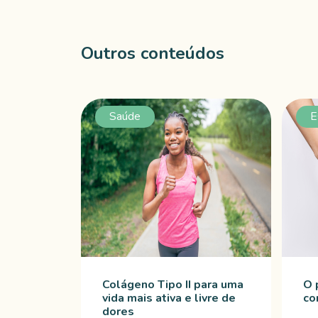
Outros conteúdos
Saúde
E
Colágeno Tipo II para uma
O 
vida mais ativa e livre de
co
dores