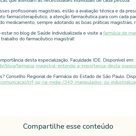
icas que atendam às necessidades individuais de cada pessoa.
ses profissionais magistrais, estão a avaliação técnica e da pres
 farmacoterapêutico, a atenção farmacêutica para com cada pac
 do medicamento, sempre adotando as boas práticas magistrais
star no blog de Saúde Individualizada e visite a
farmácia de ma
trabalho do farmacêutico magistral!
importância desta especialização. Faculdade IDE. Disponível em:
br/blog/farmacia-magistral-entenda-a-importancia-desta-especi
os? Conselho Regional de Farmácia do Estado de São Paulo. Disp
51-comunicacao/crf-sp-na-midia-/349-manipulados-ou-industrializ
Compartilhe esse conteúdo