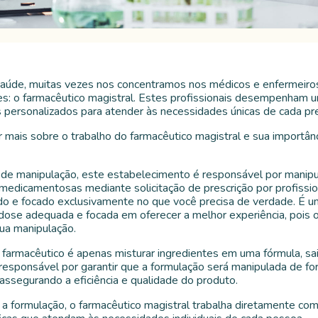
saúde, muitas vezes nos concentramos nos médicos e enfermeiro
es: o farmacêutico magistral. Estes profissionais desempenham 
ersonalizados para atender às necessidades únicas de cada pres
ar mais sobre o trabalho do farmacêutico magistral e sua importâ
de manipulação, este estabelecimento é responsável por manipula
medicamentosas mediante solicitação de prescrição por profission
o e focado exclusivamente no que você precisa de verdade. É uma
 dose adequada e focada em oferecer a melhor experiência, pois
sua manipulação.
farmacêutico é apenas misturar ingredientes em uma fórmula, sai
responsável por garantir que a formulação será manipulada de f
assegurando a eficiência e qualidade do produto.
 formulação, o farmacêutico magistral trabalha diretamente com